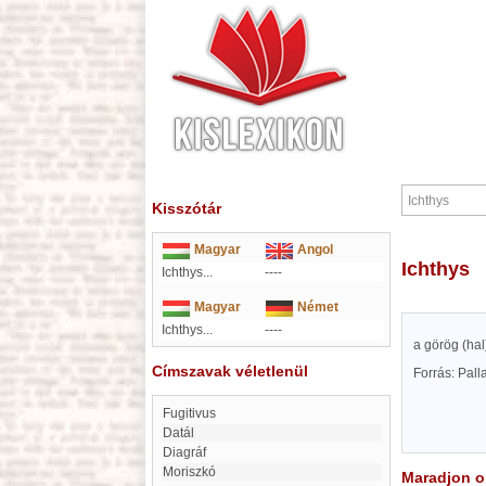
Kisszótár
Magyar
Angol
Ichthys
Ichthys...
----
Magyar
Német
Ichthys...
----
a görög (hal
Címszavak véletlenül
Forrás: Pal
Fugitivus
Datál
Diagráf
moriszkó
Maradjon on