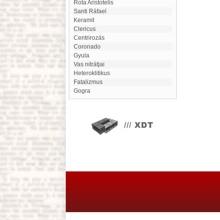
Rota Aristotelis
Santi Ráfael
keramit
Clericus
centrirozás
Coronado
Gyula
Vas nitrátjai
heteroklitikus
Fatalizmus
Gogra