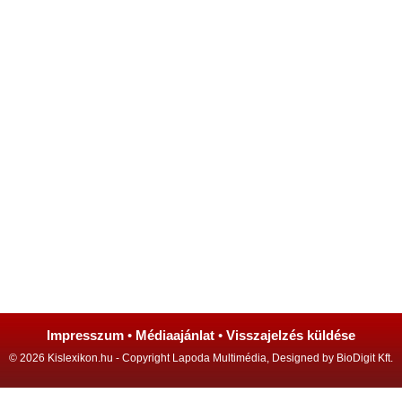
Impresszum
•
Médiaajánlat
•
Visszajelzés küldése
© 2026 Kislexikon.hu - Copyright Lapoda Multimédia, Designed by BioDigit Kft.