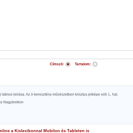
Címszó:
Tartalom:
) latinos leirása. Az ó-keresztény művészetben krisztus jelképe volt. L. hal.
las Nagylexikon
line a Kislexikonnal Mobilon és Tableten is