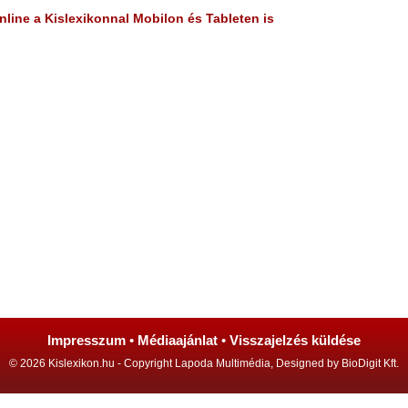
line a Kislexikonnal Mobilon és Tableten is
Impresszum
•
Médiaajánlat
•
Visszajelzés küldése
© 2026 Kislexikon.hu - Copyright Lapoda Multimédia, Designed by BioDigit Kft.