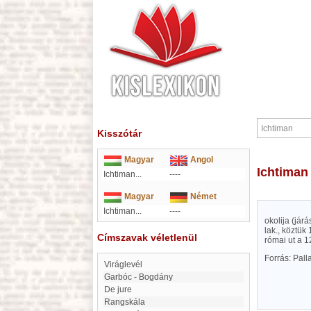
Kisszótár
Magyar
Angol
Ichtiman
Ichtiman...
----
Magyar
Német
Ichtiman...
----
okolija (jár
lak., köztük
Címszavak véletlenül
római ut a 1
Forrás: Pal
Viráglevél
Garbóc - Bogdány
de jure
Rangskála