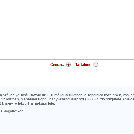
Címszó:
Tartalom:
ás) székhelye Tatár-Bazardsik K.-ruméliai kerületben, a Topolnica közelében, vasut 
 142 oszmán, Mehemed Köprili nagyvezértől alapított (1660) fürdő romjaival. A város
2 km.-nyire fekvő Trajna-kapu felé.
las Nagylexikon