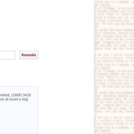
mellett, (1888) 3426
on át vezet a régi