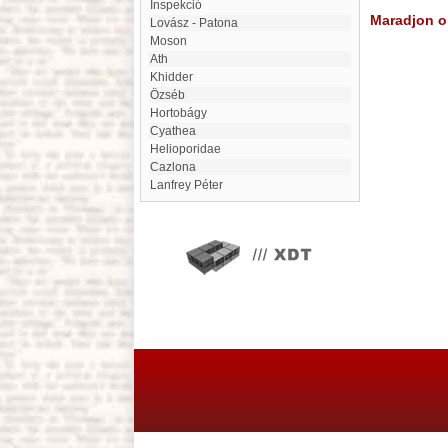
inspekció
Maradjon on
Lovász - Patona
Moson
Ath
Khidder
Özséb
Hortobágy
Cyathea
Helioporidae
Cazlona
Lanfrey Péter