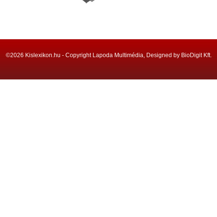
©2026 Kislexikon.hu - Copyright Lapoda Multimédia, Designed by BioDigit Kft.