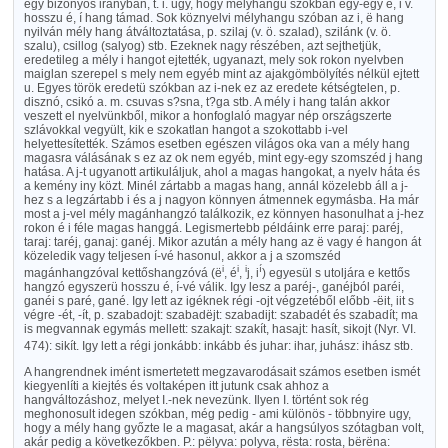
egy bizonyos irányban, t. i. ugy, hogy mélyhangu szókban egy-egy ë, i v.
hosszu é, í hang támad. Sok köznyelvi mélyhangu szóban az i, ë hang
nyilván mély hang átváltoztatása, p. szilaj (v. ö. szalad), szilánk (v. ö.
szalu), csillog (salyog) stb. Ezeknek nagy részében, azt sejthetjük,
eredetileg a mély i hangot ejtették, ugyanazt, mely sok rokon nyelvben
maiglan szerepel s mely nem egyéb mint az ajakgömbölyítés nélkül ejtett
u. Egyes török eredetü szókban az i-nek ez az eredete kétségtelen, p.
disznó, csikó a. m. csuvas s?sna, t?ga stb. A mély i hang talán akkor
veszett el nyelvünkből, mikor a honfoglaló magyar nép országszerte
szlávokkal vegyült, kik e szokatlan hangot a szokottabb i-vel
helyettesítették. Számos esetben egészen világos oka van a mély hang
magasra válásának s ez az ok nem egyéb, mint egy-egy szomszéd j hang
hatása. A j-t ugyanott artikuláljuk, ahol a magas hangokat, a nyelv háta és
a kemény iny közt. Minél zártabb a magas hang, annál közelebb áll a j-
hez s a legzártabb i és a j nagyon könnyen átmennek egymásba. Ha már
most a j-vel mély magánhangzó találkozik, ez könnyen hasonulhat a j-hez
rokon é i féle magas hanggá. Legismertebb példáink erre paraj: paréj,
taraj: taréj, ganaj: ganéj. Mikor azután a mély hang az ë vagy é hangon át
közeledik vagy teljesen í-vé hasonul, akkor a j a szomszéd
i
i
i
í
magánhangzóval kettőshangzóvá (ë
, é
,
j, i
) egyesül s utoljára e kettős
hangzó egyszerü hosszu é, í-vé válik. Igy lesz a paréj-, ganéjból paréi,
ganéi s paré, gané. Igy lett az igéknek régi -ojt végzetéből előbb -ëit, iit s
végre -ét, -ít, p. szabadojt: szabadëjt: szabadijt: szabadét és szabadít; ma
is megvannak egymás mellett: szakajt: szakít, hasajt: hasít, sikojt (Nyr. VI.
474): sikít. Igy lett a régi jonkább: inkább és juhar: ihar, juhász: ihász stb.
A hangrendnek imént ismertetett megzavarodásait számos esetben ismét
kiegyenlíti a kiejtés és voltaképen itt jutunk csak ahhoz a
hangváltozáshoz, melyet I.-nek nevezünk. Ilyen I. történt sok rég
meghonosult idegen szókban, még pedig - ami különös - többnyire ugy,
hogy a mély hang győzte le a magasat, akár a hangsúlyos szótagban volt,
akár pedig a következőkben. P.: pëlyva: polyva, rësta: rosta, bërëna: