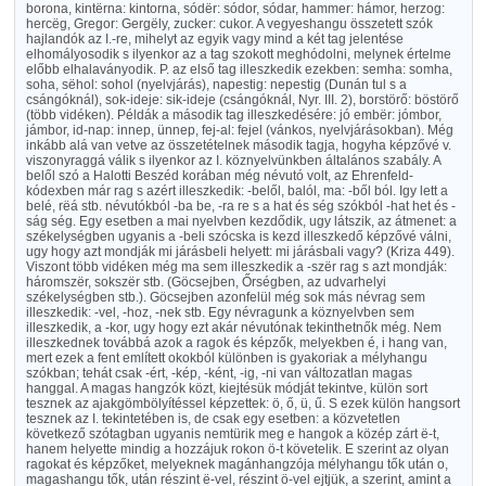
borona, kintërna: kintorna, sódër: sódor, sódar, hammer: hámor, herzog:
hercëg, Gregor: Gergëly, zucker: cukor. A vegyeshangu összetett szók
hajlandók az I.-re, mihelyt az egyik vagy mind a két tag jelentése
elhomályosodik s ilyenkor az a tag szokott meghódolni, melynek értelme
előbb elhalaványodik. P. az első tag illeszkedik ezekben: semha: somha,
soha, sëhol: sohol (nyelvjárás), napestig: nepestig (Dunán tul s a
csángóknál), sok-ideje: sik-ideje (csángóknál, Nyr. III. 2), borstörő: böstörő
(több vidéken). Példák a második tag illeszkedésére: jó embër: jómbor,
jámbor, id-nap: innep, ünnep, fej-al: fejel (vánkos, nyelvjárásokban). Még
inkább alá van vetve az összetételnek második tagja, hogyha képzővé v.
viszonyraggá válik s ilyenkor az I. köznyelvünkben általános szabály. A
belől szó a Halotti Beszéd korában még névutó volt, az Ehrenfeld-
kódexben már rag s azért illeszkedik: -belől, balól, ma: -ből ból. Igy lett a
belé, rëá stb. névutókból -ba be, -ra re s a hat és ség szókból -hat het és -
ság ség. Egy esetben a mai nyelvben kezdődik, ugy látszik, az átmenet: a
székelységben ugyanis a -beli szócska is kezd illeszkedő képzővé válni,
ugy hogy azt mondják mi járásbeli helyett: mi járásbali vagy? (Kriza 449).
Viszont több vidéken még ma sem illeszkedik a -szër rag s azt mondják:
háromszër, sokszër stb. (Göcsejben, Őrségben, az udvarhelyi
székelységben stb.). Göcsejben azonfelül még sok más névrag sem
illeszkedik: -vel, -hoz, -nek stb. Egy névragunk a köznyelvben sem
illeszkedik, a -kor, ugy hogy ezt akár névutónak tekinthetnők még. Nem
illeszkednek továbbá azok a ragok és képzők, melyekben é, i hang van,
mert ezek a fent említett okokból különben is gyakoriak a mélyhangu
szókban; tehát csak -ért, -kép, -ként, -ig, -ni van változatlan magas
hanggal. A magas hangzók közt, kiejtésük módját tekintve, külön sort
tesznek az ajakgömbölyítéssel képzettek: ö, ő, ü, ű. S ezek külön hangsort
tesznek az I. tekintetében is, de csak egy esetben: a közvetetlen
következő szótagban ugyanis nemtürik meg e hangok a közép zárt ë-t,
hanem helyette mindig a hozzájuk rokon ö-t követelik. E szerint az olyan
ragokat és képzőket, melyeknek magánhangzója mélyhangu tők után o,
magashangu tők, után részint ë-vel, részint ö-vel ejtjük, a szerint, amint a