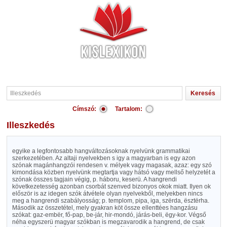
Címszó:
Tartalom:
Illeszkedés
egyike a legfontosabb hangváltozásoknak nyelvünk grammatikai
szerkezetében. Az altaji nyelvekben s igy a magyarban is egy azon
szónak magánhangzói rendesen v. mélyek vagy magasak, azaz: egy szó
kimondása közben nyelvünk megtartja vagy hátsó vagy mellső helyzetét a
szónak összes tagjain végig, p. háboru, keserü. A hangrendi
következetesség azonban csorbát szenved bizonyos okok miatt. Ilyen ok
először is az idegen szók átvétele olyan nyelvekből, melyekben nincs
meg a hangrendi szabályosság; p. templom, pipa, iga, szërda, ësztërha.
Második az összetétel, mely gyakran köt össze ellenttées hangzásu
szókat: gaz-embër, fő-pap, be-jár, hir-mondó, járás-beli, ëgy-kor. Végső
néha egyszerü magyar szókban is megzavarodik a hangrend, de csak