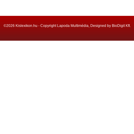
©2026 Kislexikon.hu - Copyright Lapoda Multimédia, Designed by BioDigit Kft.