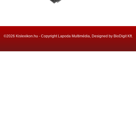
©2026 Kislexikon.hu - Copyright Lapoda Multimédia, Designed by BioDigit Kft.