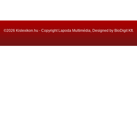
©2026 Kislexikon.hu - Copyright Lapoda Multimédia, Designed by BioDigit Kft.