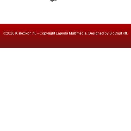
©2026 Kislexikon.hu - Copyright Lapoda Multimédia, Designed by BioDigit Kft.