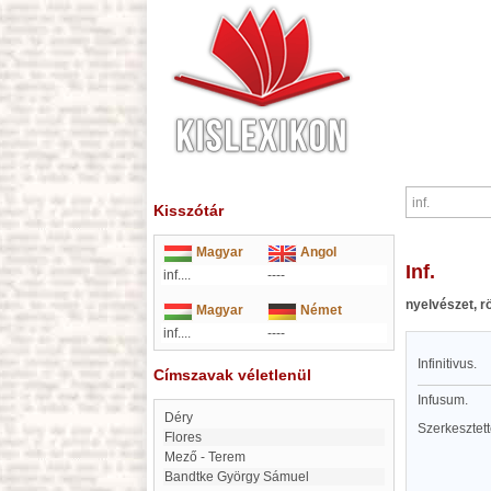
Kisszótár
Magyar
Angol
inf.
inf....
----
nyelvészet, r
Magyar
Német
inf....
----
Infinitivus.
Címszavak véletlenül
Infusum.
Déry
Szerkesztet
Flores
Mező - Terem
Bandtke György Sámuel