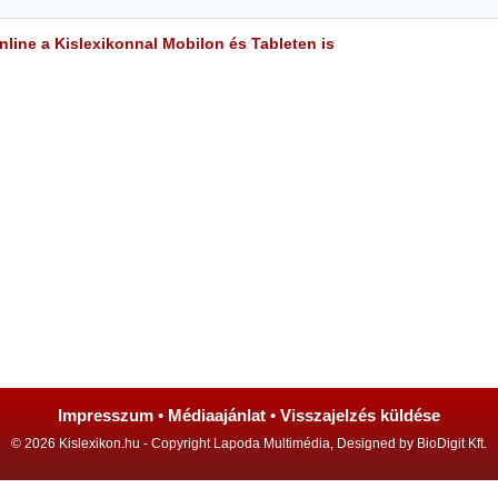
line a Kislexikonnal Mobilon és Tableten is
Impresszum
•
Médiaajánlat
•
Visszajelzés küldése
© 2026 Kislexikon.hu - Copyright Lapoda Multimédia, Designed by BioDigit Kft.