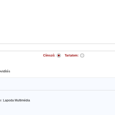
Címszó:
Tartalom:
övidítés
te:
Lapoda Multimédia