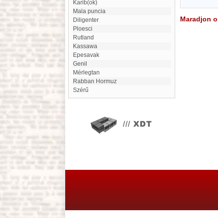
karib(ok)
Mala puncia
Maradjon on
diligenter
Ploesci
Rutland
kassawa
epesavak
Genil
Mérlegtan
Rabban Hormuz
szérű