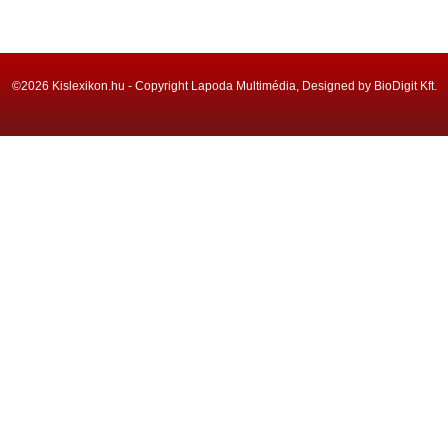
©2026 Kislexikon.hu - Copyright Lapoda Multimédia, Designed by BioDigit Kft.