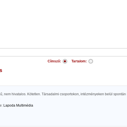
Címszó:
Tartalom:
s
ű, nem hivatalos. Kötetlen. Társadalmi csoportokon, intézményeken belül spontán
.
te:
Lapoda Multimédia