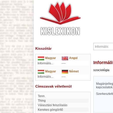
Kisszótár
Magyar
Angol
Informáli
Informális...
----
szociológia
Magyar
Német
Informális...
----
Magánjelleg
Címszavak véletlenül
kapcsolatok
Szerkesztet
Tenn.
Thing
Választási felszólalás
Kerekes göngörítő