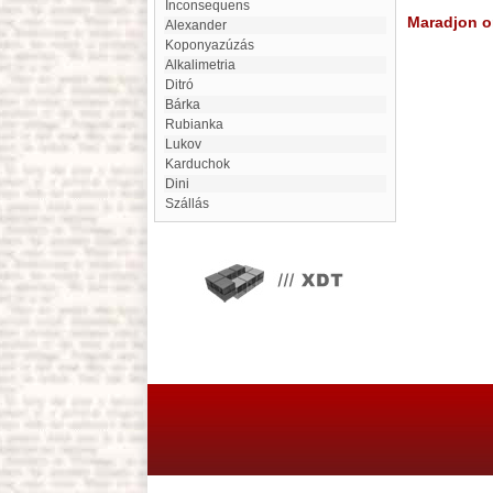
Inconsequens
Maradjon on
Alexander
Koponyazúzás
alkalimetria
Ditró
Bárka
Rubianka
Lukov
Karduchok
Dini
Szállás