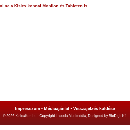
line a Kislexikonnal Mobilon és Tableten is
Impresszum
•
Médiaajánlat
•
Visszajelzés küldése
© 2026 Kislexikon.hu - Copyright Lapoda Multimédia, Designed by BioDigit Kft.