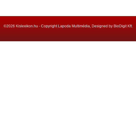
©2026 Kislexikon.hu - Copyright Lapoda Multimédia, Designed by BioDigit Kft.