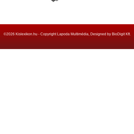
©2026 Kislexikon.hu - Copyright Lapoda Multimédia, Designed by BioDigit Kft.