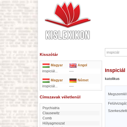
Kisszótár
Magyar
Angol
inspiciál
inspiciál...
----
katolikus
Magyar
Német
inspiciál...
----
Megszemlél
Címszavak véletlenül
Felülvizsgál;
Psychiatria
Szerkesztet
Clausewitz
Comb
Hólyagmoszat