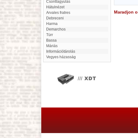
Csontlágyulás
Hátulnézet
Maradjon on
Arvales fratres
debreceni
Harma
Demarchos
Türr
Bassa
Máriás
információtárolás
Vegyes házasság