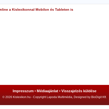
line a Kislexikonnal Mobilon és Tableten is
Impresszum
•
Médiaajánlat
•
Visszajelzés küldése
© 2026 Kislexikon.hu - Copyright Lapoda Multimédia, Designed by BioDigit Kft.