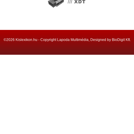
©2026 Kislexikon.hu - Copyright Lapoda Multimédia, Designed by BioDigit Kft.