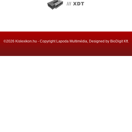
©2026 Kislexikon.hu - Copyright Lapoda Multimédia, Designed by BioDigit Kft.