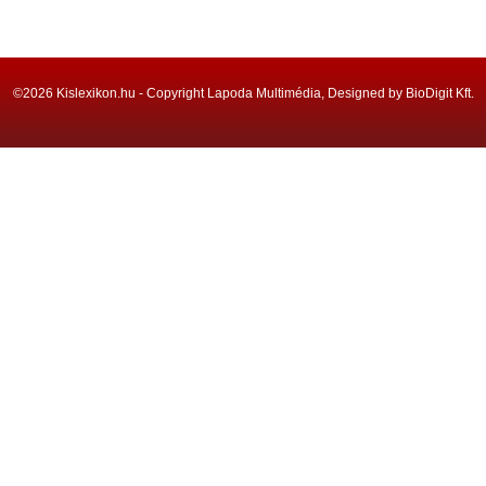
©2026 Kislexikon.hu - Copyright Lapoda Multimédia, Designed by BioDigit Kft.