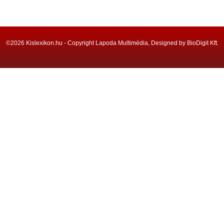
©2026 Kislexikon.hu - Copyright Lapoda Multimédia, Designed by BioDigit Kft.