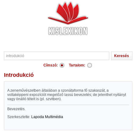
Címszó:
Tartalom:
introdukció
A zeneművészetben általában a szonátaforma fő szakaszát, a
voltaképpeni expozíciót megelőző lassú bevezetés; de jelenthet nyitányt
vagy önálló tételt is (pl. szvitben).
Bevezetés.
Szerkesztette:
Lapoda Multimédia