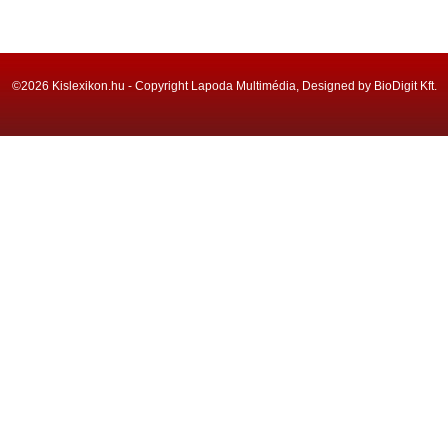
©2026 Kislexikon.hu - Copyright Lapoda Multimédia, Designed by BioDigit Kft.