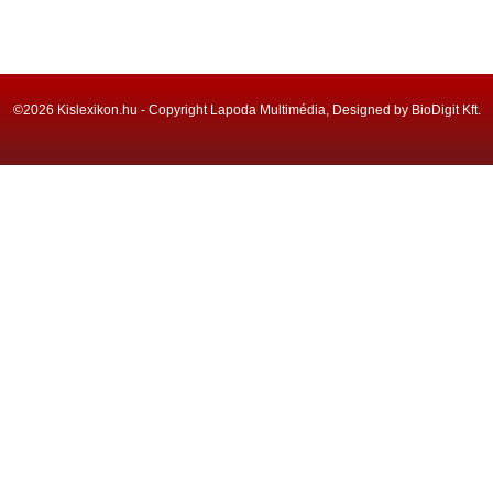
©2026 Kislexikon.hu - Copyright Lapoda Multimédia, Designed by BioDigit Kft.