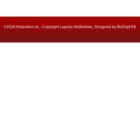
©2026 Kislexikon.hu - Copyright Lapoda Multimédia, Designed by BioDigit Kft.