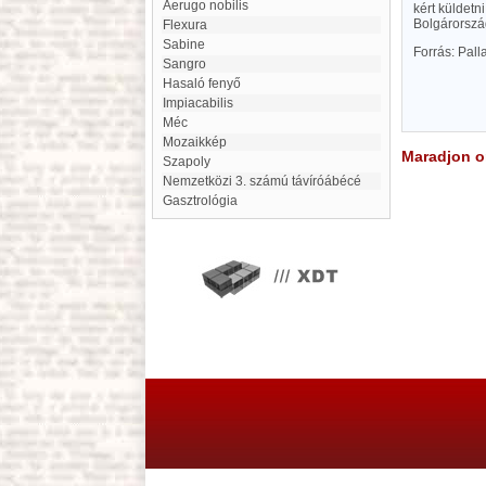
Aerugo nobilis
kért küldetn
Bolgárország
flexura
Sabine
Forrás: Pal
Sangro
Hasaló fenyő
impiacabilis
Méc
mozaikkép
Maradjon on
Szapoly
nemzetközi 3. számú távíróábécé
gasztrológia