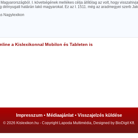
i Magyarországból. I. követségének mellékes célja állítólag az volt, hogy visszahivj
 délnyugati határán lakó magyarokat. Ez az I. 1511. még az aradmegyei szerb Jaksic
las Nagylexikon
line a Kislexikonnal Mobilon és Tableten is
Impresszum
•
Médiaajánlat
•
Visszajelzés küldése
© 2026 Kislexikon.hu - Copyright Lapoda Multimédia, Designed by BioDigit Kft.