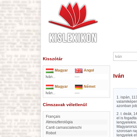
Kisszótár
Magyar
Angol
Iván
Iván...
----
Magyar
Német
Iván...
----
1. ispán, 11
valamiképen 
Címszavak véletlenül
azonban jobb
2. I. deák, 
Français
el is fogadt
atmoszferológia
lengyelekre.
Magyarország
Canti carnascialeschi
szorosan rag
robot
lengyelek el