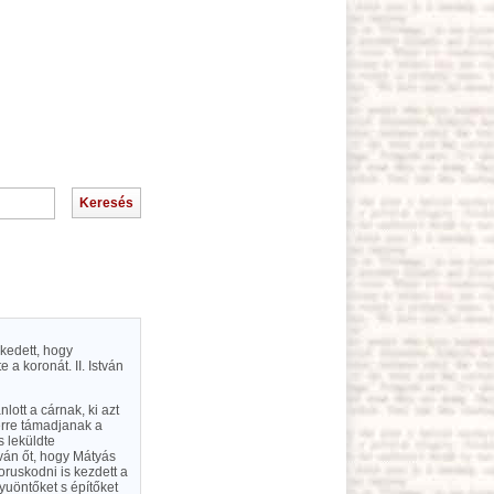
rkedett, hogy
a koronát. II. István
lott a cárnak, ki azt
erre támadjanak a
s leküldte
ván őt, hogy Mátyás
oruskodni is kezdett a
yuöntőket s építőket