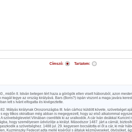
Címszó:
Tartalom:
30., midőn II. István betegen tért haza a görögök ellen viselt háboruból, azon meste
magát tegye az ország királyává. Bars (Boris?) ispán viszont a maga javára kereste 
an lett s Ivánt elfogatta és kivégeztette.
1482. Mátyás királynak Oroszországba III. Iván cárhoz küldött követe, szövetséget aján
a s egy titkos okiratban még abban is megegyezett, hogy az első alkalommal egysz
 A szövetséglevelet Vilnában cserélték ki az uralkodók. A cár Iván deákkal Kuricint i
ba, hogy személyesen üdvözölje a királyt. Másodszor 1487. járt a cárnál, biztosít
aszkodik a szövetséghez. 1488 jul. 29. kegyesen bocsátotta el őt a cár, ki már háb
len, Kuzminszky Fedecet adta mellé kisérőül s általuk kézműveseket, ötvösöket, ág