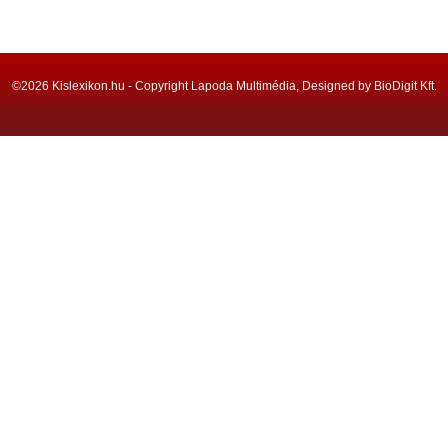
©2026 Kislexikon.hu - Copyright Lapoda Multimédia, Designed by BioDigit Kft.