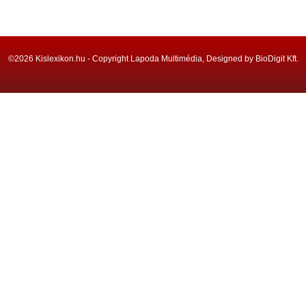
©2026 Kislexikon.hu - Copyright Lapoda Multimédia, Designed by BioDigit Kft.