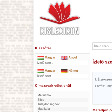
Kisszótár
Magyar
Angol
Ízlelő sz
Ízlelő szer...
----
Magyar
Német
Ízlelő szer...
----
l. Érzékszer
Címszavak véletlenül
Forrás: Pal
Mellúszók
Bilse
Tulajdonságnév
Matrikula
Maradjon on