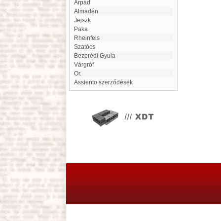
Árpád
Almadén
Jejszk
Paka
Rheinfels
Szatócs
Bezerédi Gyula
Várgróf
Or.
Assiento szerződések