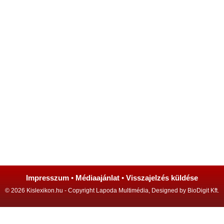
Impresszum
•
Médiaajánlat
•
Visszajelzés küldése
© 2026 Kislexikon.hu - Copyright Lapoda Multimédia, Designed by BioDigit Kft.