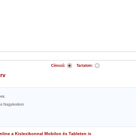
Címszó:
Tartalom:
erv
vek.
las Nagylexikon
line a Kislexikonnal Mobilon és Tableten is