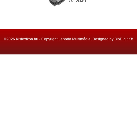
©2026 Kislexikon.hu - Copyright Lapoda Multimédia, Designed by BioDigit Kft.