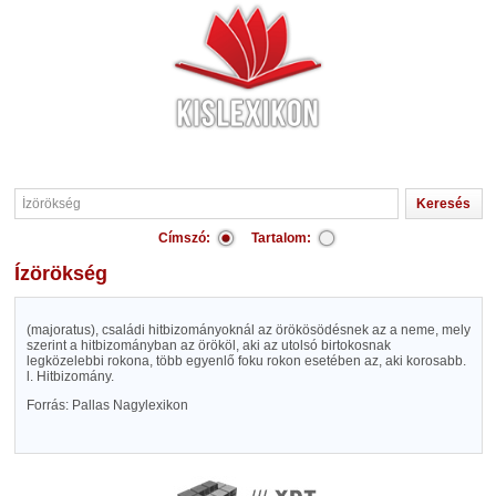
Címszó:
Tartalom:
Ízörökség
(majoratus), családi hitbizományoknál az örökösödésnek az a neme, mely
szerint a hitbizományban az örököl, aki az utolsó birtokosnak
legközelebbi rokona, több egyenlő foku rokon esetében az, aki korosabb.
l. Hitbizomány.
Forrás: Pallas Nagylexikon