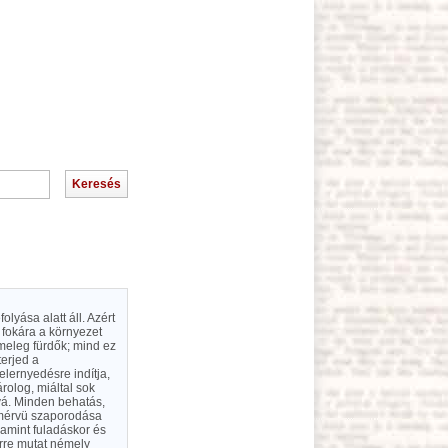
yása alatt áll. Azért
fokára a környezet
meleg fürdők; mind ez
terjed a
elernyedésre indítja,
árolog, miáltal sok
vá. Minden behatás,
b mérvü szaporodása
lamint fuladáskor és
erre mutat némely