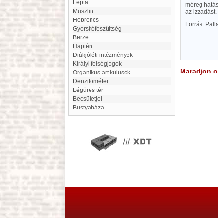
Lepta
méreg hatása
muszlin
az izzadást.
Hebrencs
Forrás: Pal
gyorsítófeszültség
Berze
haptén
Diákjóléti intézmények
Királyi felségjogok
Maradjon on
Organikus artikulusok
denzitométer
Légüres tér
Becsületjel
Bustyaháza