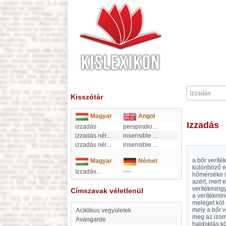
Kisszótár
Magyar
Angol
Izzadás
izzadás
perspiratio
...
izzadás nél
...
insensible
...
izzadás nél
...
insensible
...
a bőr veríté
Magyar
Német
különböző e
Izzadás...
----
hőmérséke i
azért, mert 
verítékmirig
Címszavak véletlenül
a verítékmiri
meleget köt
mely a bőr 
aciklikus vegyületek
meg az izomm
Avangarde
haldoklás kö