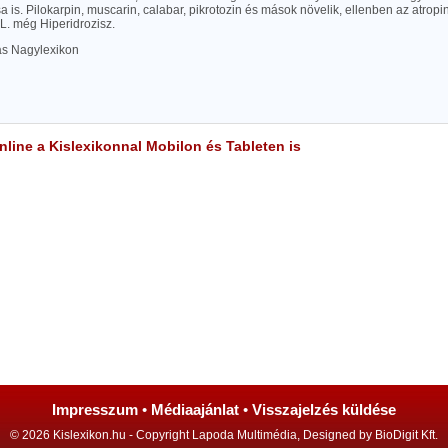
 is. Pilokarpin, muscarin, calabar, pikrotozin és mások növelik, ellenben az atrop
 L. még Hiperidrozisz.
las Nagylexikon
line a Kislexikonnal Mobilon és Tableten is
Impresszum
•
Médiaajánlat
•
Visszajelzés küldése
© 2026 Kislexikon.hu - Copyright Lapoda Multimédia, Designed by BioDigit Kft.