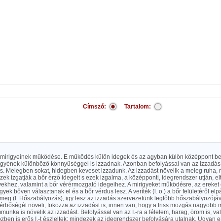
Címszó:
Tartalom:
kmirigyeinek működése. E működés külön idegek és az agyban külön középpont befol
gyének különböző könnyüséggel is izzadnak. Azonban befolyással van az izzadás 
s. Melegben sokat, hidegben keveset izzadunk. Az izzadást növelik a meleg ruha, 
ezek izgatják a bőr érző idegeit s ezek izgalma, a középponti, idegrendszer utján, el
yekhez, valamint a bőr vérérmozgató idegeihez. A mirigyeket működésre, az ereket 
gyek bőven választanak el és a bőr vérdus lesz. A veríték (l. o.) a bőr felületéről elp
 meg (l. Hőszabályozás), igy lesz az izzadás szervezetünk legfőbb hőszabályozójá
vérbőségét növeli, fokozza az izzadást is, innen van, hogy a friss mozgás nagyob
unka is növelik az izzadást. Befolyással van az I.-ra a félelem, harag, öröm is, va
zben is erős I.-t észleltek; mindezek az idegrendszer befolyására utalnak. Ugyan 