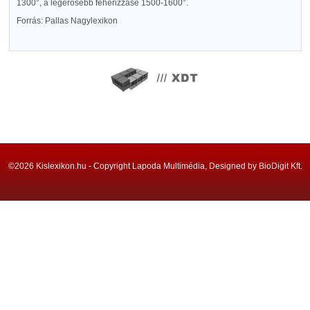
1300°, a legerősebb fehérizzásé 1500-1600°.
Forrás: Pallas Nagylexikon
©2026 Kislexikon.hu - Copyright Lapoda Multimédia, Designed by BioDigit Kft.