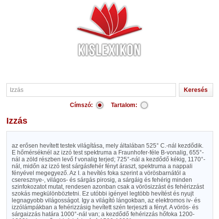
Címszó:
Tartalom:
Izzás
az erősen hevített testek világítása, mely általában 525° C.-nál kezdődik.
E hőmérséknél az izzó test spektruma a Fraunhofer-féle B-vonalig, 655°-
nál a zöld részben levő f vonalig terjed; 725°-nál a kezdődő kékig, 1170°-
nál, midőn az izzó test sárgásfehér fényt áraszt, spektruma a nappali
fényével megegyező. Az I. a hevítés foka szerint a vörösbarnától a
cseresznye-, világos- és sárgás pirosig, a sárgáig és fehérig minden
szinfokozatot mutat, rendesen azonban csak a vörösizzást és fehérizzást
szokás megkülönböztetni. Ez utóbbi igényel legtöbb hevítést és nyujt
legnagyobb világosságot. Igy a világító lángokban, az elektromos iv- és
izzólámpákban a fehérizzásig hevített szén terjeszti a fényt. A vörös- és
sárgaizzás határa 1000°-nál van; a kezdődő fehérizzás hőfoka 1200-