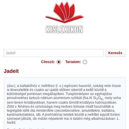
Címszó:
Tartalom:
Jadeit
(ásv.), a baltakőhöz v. nefrithez (l. o.) egészen hasonló, sokáig vele össze
is tévesztették és csakis az ujabb időben sikerült a kettő között a
különbséget pontosan megállapítani. Tulajdonképen az egyhajlásu
piroxénekhez tartozó nátrium-aluminium-szilikát (Na Al Si
O
mely soha
2
6),
sem terem kristályokban, hanem csakis tömött kristályos halmazokban.
Zöld v. fehéres és szivóssága meg kedves külseje miatt használták a
legrégibb idők óta mindenféle csecsebecsékre, amulettekre, baltákra,
kardmarkolatokra, stb. A prehistóriai leletek között a nefrittel együtt fontos
szerepet játszik, de indián népeknél ma is találni még alkalmazásban. L.
Nefrit.