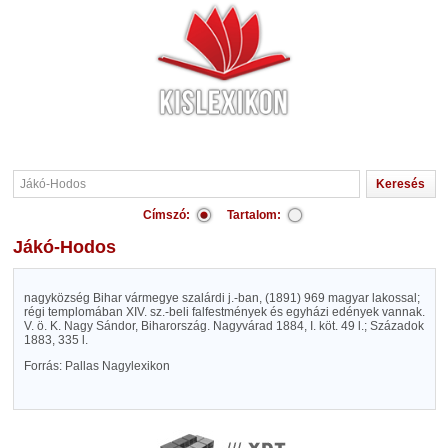
Címszó:
Tartalom:
Jákó-Hodos
nagyközség Bihar vármegye szalárdi j.-ban, (1891) 969 magyar lakossal;
régi templomában XIV. sz.-beli falfestmények és egyházi edények vannak.
V. ö. K. Nagy Sándor, Biharország. Nagyvárad 1884, I. köt. 49 l.; Századok
1883, 335 l.
Forrás: Pallas Nagylexikon