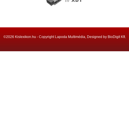
©2026 Kislexikon.hu - Copyright Lapoda Multimédia, Designed by BioDigit Kft.