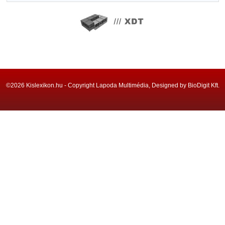
©2026 Kislexikon.hu - Copyright Lapoda Multimédia, Designed by BioDigit Kft.