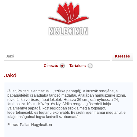
Címszó:
Tartalom:
Jakó
(állat, Psittacus erithacus L., szürke papagáj), a kuszók rendjébe, a
papagájfélék családjába tartozó madárfaj. Általában hamuszürke szinü,
rövid farka vöröses, lábai feketék. Hossza 36 cm., szárnyhossza 24,
farkhossza 10 cm. Közép- és Ny.-Afrika rengeteg őserdeit lakja.
Valamennyi papagáj közt legjobban szokja meg a fogságot,
legértelmesebb és legtanulékonyabb. Beszélni igen hamar megtanul, e
tulajdonságainál fogva kedvelt szobamadár.
Forrás: Pallas Nagylexikon