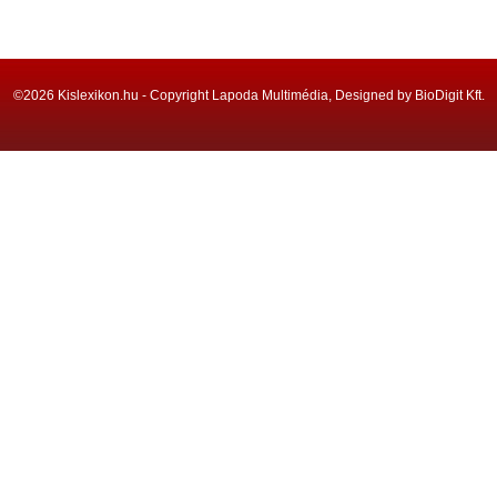
©2026 Kislexikon.hu - Copyright Lapoda Multimédia, Designed by BioDigit Kft.