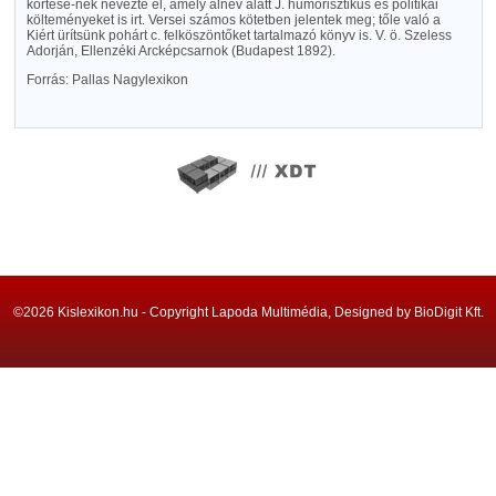
kortesé-nek nevezte el, amely álnév alatt J. humorisztikus és politikai
költeményeket is irt. Versei számos kötetben jelentek meg; tőle való a
Kiért ürítsünk pohárt c. felköszöntőket tartalmazó könyv is. V. ö. Szeless
Adorján, Ellenzéki Arcképcsarnok (Budapest 1892).
Forrás: Pallas Nagylexikon
©2026 Kislexikon.hu - Copyright Lapoda Multimédia, Designed by BioDigit Kft.