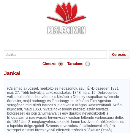
Címszó:
Tartalom:
Jankai
(Csizmadia) József, népköltő és népszónok, szül. Ér-Diószegen 1831
máj. 27. Több helyütt járta középiskoláit; 1848 márc. 15. Debrecenben
volt, ahol beállott honvédnek s később a Dobozy-csapatban számadó
őrmester, majd hadnagy és főhadnagy lett. Később Tóth Ágoston
seregében mint tüzér harcolt s jelen volt a világosi katasztrófánál. Aztán
bujdosott, majd 1853. hivatalnokoskodni kezdett, aztán folytatta
bölcsészeti és jogi tanulmányait s egy darabig nevelősködött is.
Elfogatván, a nagyváradi törvényszék vasban töltendő várfogságra itélte,
de 1854 ápr. 2. megkegyelmeztek neki. Innen kezdve mérnökösködött és
a lapokba dolgozgatott. Számos követválasztás alkalmával előljáró
szerepet vitt mint tüzes nyelvü ellenzéki szónok s Jókai az Ország