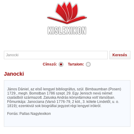
Címszó:
Tartalom:
Janocki
János Dániel, az első lengyel bibliográfus, szül. Birnbaumban (Posen)
1729., megh. Bomstban 1786 szept. 29. Egy Jenisch nevü német
családból származott. Zaluska András könyvtárnoka volt Varsóban.
Főmunkája: Janociana (Varsó 1776-79, 2 köt., 3. kötete Lindetől, u. o.
1819); ezenkivül sok biográfiai jegyzet régi lengyel irókról.
Forrás: Pallas Nagylexikon