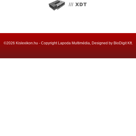
©2026 Kislexikon.hu - Copyright Lapoda Multimédia, Designed by BioDigit Kft.