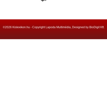
©2026 Kislexikon.hu - Copyright Lapoda Multimédia, Designed by BioDigit Kft.