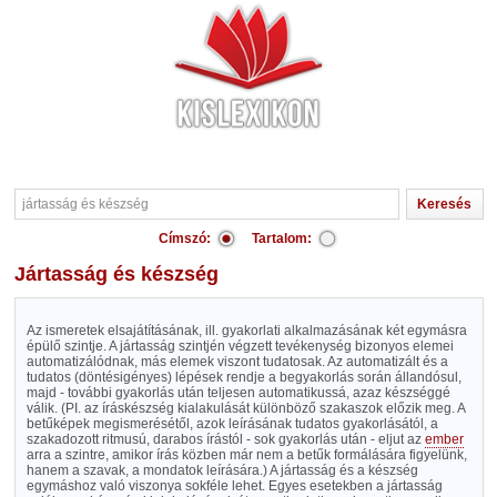
Címszó:
Tartalom:
jártasság és készség
Az ismeretek elsajátításának, ill. gyakorlati alkalmazásának két egymásra
épülő szintje. A jártasság szintjén végzett tevékenység bizonyos elemei
automatizálódnak, más elemek viszont tudatosak. Az automatizált és a
tudatos (döntésigényes) lépések rendje a begyakorlás során állandósul,
majd - további gyakorlás után teljesen automatikussá, azaz készséggé
válik. (PI. az íráskészség kialakulását különböző szakaszok előzik meg. A
betűképek megismerésétől, azok leírásának tudatos gyakorlásától, a
szakadozott ritmusú, darabos írástól - sok gyakorlás után - eljut az
ember
arra a szintre, amikor írás közben már nem a betűk formálására figyelünk,
hanem a szavak, a mondatok leírására.) A jártasság és a készség
egymáshoz való viszonya sokféle lehet. Egyes esetekben a jártasság