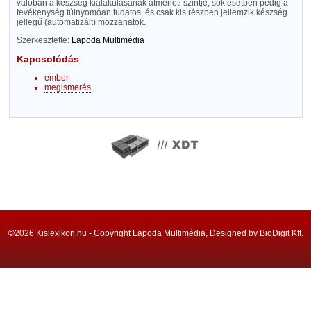
valóban a készség kialakulásának átmeneti szintje; sok esetben pedig a
tevékenység túlnyomóan tudatos, és csak kis részben jellemzik készség
jellegű (automatizált) mozzanatok.
Szerkesztette:
Lapoda Multimédia
Kapcsolódás
ember
megismerés
©2026 Kislexikon.hu - Copyright Lapoda Multimédia, Designed by BioDigit Kft.