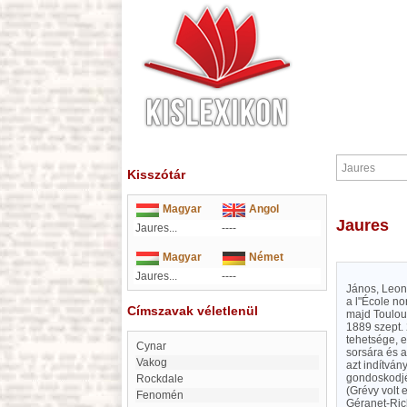
Kisszótár
Magyar
Angol
Jaures
Jaures...
----
Magyar
Német
Jaures...
----
János, Leon,
a l"École no
Címszavak véletlenül
majd Toulou
1889 szept. 
tehetsége, 
Cynar
sorsára és a
Vakog
azt indítván
gondoskodjé
Rockdale
(Grévy volt
fenomén
Géranet-Rich