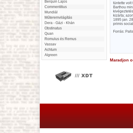
Berquin Lajos
tüntette vol
Commentitius
Barthou mini
kivégeztetés
mundiál
kizárta; azo
műteremvilágítás
1895 jan. 28
Dera - Gázi - Khán
primis socia
Obstinatus
Forrás: Pal
Quan
Romulus és Remus
Vassav
Achtum
Algreen
Maradjon on