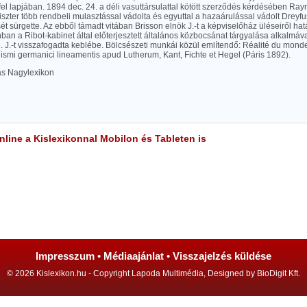
t fel lapjában. 1894 dec. 24. a déli vasuttársulattal kötött szerződés kérdésében Rayn
szter több rendbeli mulasztással vádolta és egyuttal a hazaárulással vádolt Dreyfu
ét sürgette. Az ebből támadt vitában Brisson elnök J.-t a képviselőház üléseiről hat
nban a Ribot-kabinet által előterjesztett általános közbocsánat tárgyalása alkalmáv
. J.-t visszafogadta keblébe. Bölcsészeti munkái közül említendő: Réalité du mond
lismi germanici lineamentis apud Lutherum, Kant, Fichte et Hegel (Páris 1892).
las Nagylexikon
line a Kislexikonnal Mobilon és Tableten is
Impresszum
•
Médiaajánlat
•
Visszajelzés küldése
© 2026 Kislexikon.hu - Copyright Lapoda Multimédia, Designed by BioDigit Kft.