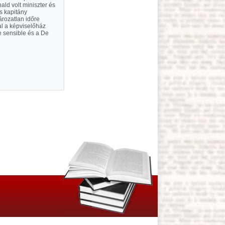
ald volt miniszter és
s kapitány
ározatlan időre
al a képviselőház
e sensible és a De