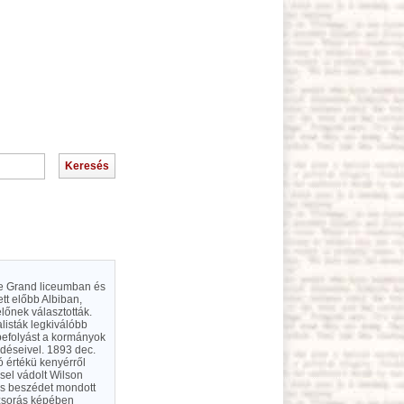
s le Grand liceumban és
tt előbb Albiban,
őnek választották.
listák legkiválóbb
befolyást a kormányok
rdéseivel. 1893 dec.
ó értékü kenyérről
sel vádolt Wilson
as beszédet mondott
uzsorás képében