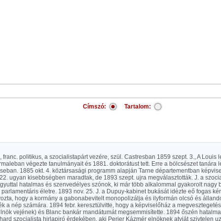
Címszó:
Tartalom:
 franc. politikus, a szocialistapárt vezére, szül. Castresban 1859 szept. 3., A Loui
rmaleban végezte tanulmányait és 1881. doktorátust tett. Erre a bölcsészet tanára le
seban. 1885 okt. 4. köztársasági programm alapján Tarne départementban képvisel
22. ugyan kisebbségben maradtak, de 1893 szept. ujra megválasztották. J. a szocia
egyuttal hatalmas és szenvedélyes szónok, ki már több alkalommal gyakorolt nagy 
 parlamentáris életre. 1893 nov. 25. J. a Dupuy-kabinet bukását idézte eő fogas ké
yozta, hogy a kormány a gabonabevitelt monopolizálja és ilyformán olcsó és álland
k a nép számára. 1894 febr. keresztülvitte, hogy a képviselőház a megvesztegetés
 elnök vejének) és Blanc bankár mandátumát megsemmisítette. 1894 őszén hatalm
ard szocialista hirlapiró érdekében, aki Perier Kázmér elnöknek atyját szivtelen 