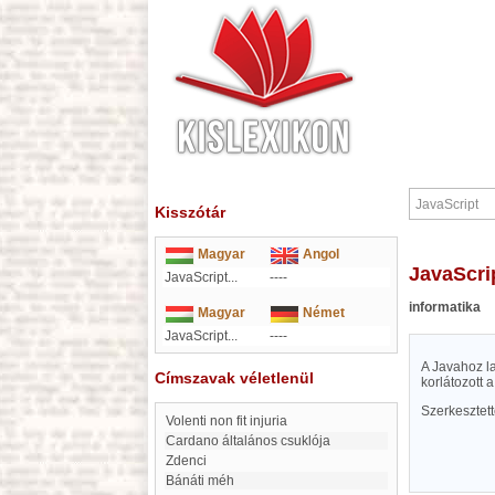
Kisszótár
Magyar
Angol
JavaScri
JavaScript...
----
informatika
Magyar
Német
JavaScript...
----
A Javahoz la
Címszavak véletlenül
korlátozott 
Szerkesztet
Volenti non fit injuria
Cardano általános csuklója
Zdenci
Bánáti méh