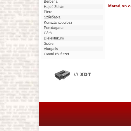
Berberia
Maradjon on
Hajdú Zoltán
Piere
Szőllőatka
Konsztantopulosz
Porcdaganat
Góró
Dielektrikum
Spörer
Atargatis
Oktató költészet