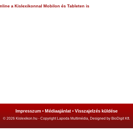
line a Kislexikonnal Mobilon és Tableten is
Impresszum
•
Médiaajánlat
•
Visszajelzés küldése
© 2026 Kislexikon.hu - Copyright Lapoda Multimédia, Designed by BioDigit Kft.