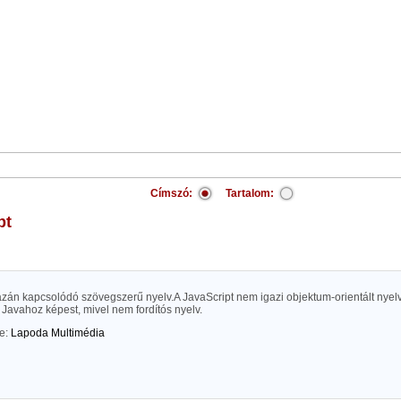
Címszó:
Tartalom:
pt
zán kapcsolódó szövegszerű nyelv.A JavaScript nem igazi objektum-orientált nyelv 
a Javahoz képest, mivel nem fordítós nyelv.
te:
Lapoda Multimédia