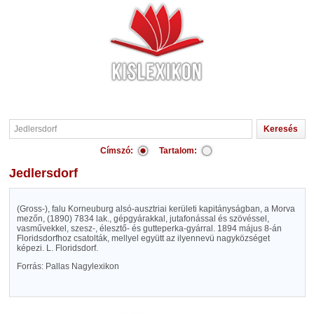
Címszó:
Tartalom:
Jedlersdorf
(Gross-), falu Korneuburg alsó-ausztriai kerületi kapitányságban, a Morva
mezőn, (1890) 7834 lak., gépgyárakkal, jutafonással és szövéssel,
vasművekkel, szesz-, élesztő- és gutteperka-gyárral. 1894 május 8-án
Floridsdorfhoz csatolták, mellyel együtt az ilyennevü nagyközséget
képezi. L. Floridsdorf.
Forrás: Pallas Nagylexikon