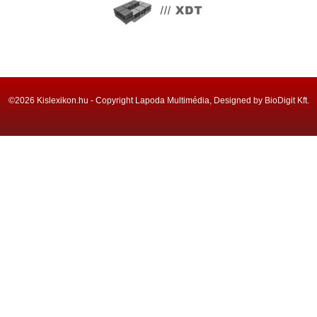
©2026 Kislexikon.hu - Copyright Lapoda Multimédia, Designed by BioDigit Kft.