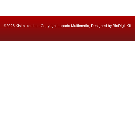
©2026 Kislexikon.hu - Copyright Lapoda Multimédia, Designed by BioDigit Kft.