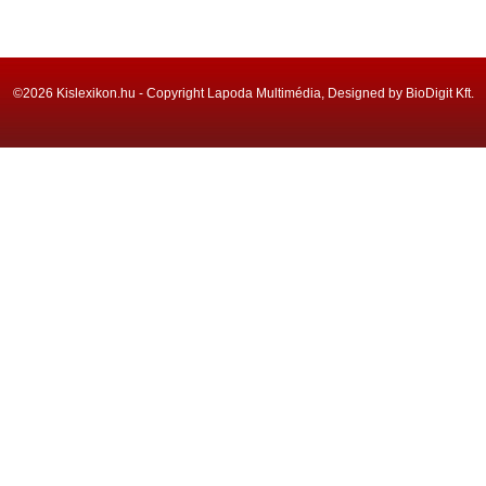
©2026 Kislexikon.hu - Copyright Lapoda Multimédia, Designed by BioDigit Kft.