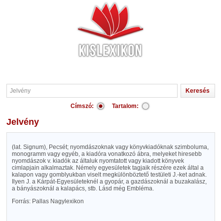
Címszó:
Tartalom:
Jelvény
(lat. Signum), Pecsét; nyomdászoknak vagy könyvkiadóknak szimboluma,
monogramm vagy egyéb, a kiadóra vonatkozó ábra, melyeket hiresebb
nyomdászok v. kiadók az általuk nyomtatott vagy kiadott könyvek
cimlapjain alkalmaztak. Némely egyesületek tagjaik részére ezek által a
kalapon vagy gomblyukban viselt megkülönböztető testületi J.-ket adnak.
Ilyen J. a Kárpát-Egyesületeknél a gyopár, a gazdászoknál a buzakalász,
a bányászoknál a kalapács, stb. Lásd még Embléma.
Forrás: Pallas Nagylexikon