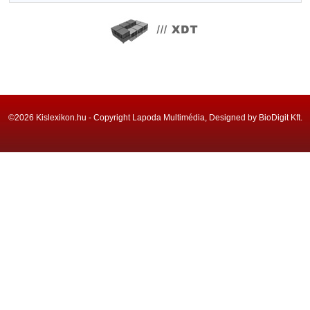
©2026 Kislexikon.hu - Copyright Lapoda Multimédia, Designed by BioDigit Kft.