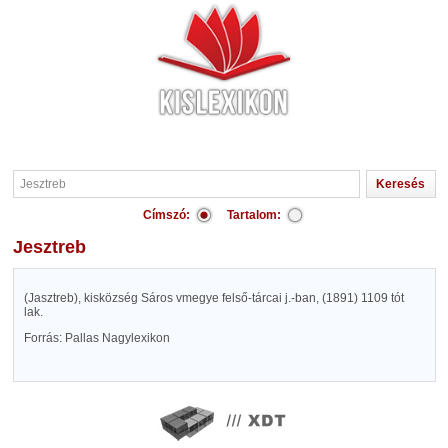
Címszó:
Tartalom:
Jesztreb
(Jasztreb), kisközség Sáros vmegye felső-tárcai j.-ban, (1891) 1109 tót
lak.
Forrás: Pallas Nagylexikon