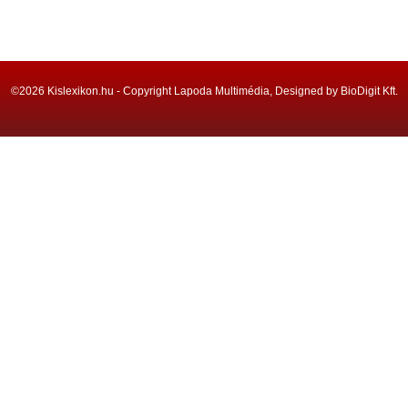
©2026 Kislexikon.hu - Copyright Lapoda Multimédia, Designed by BioDigit Kft.