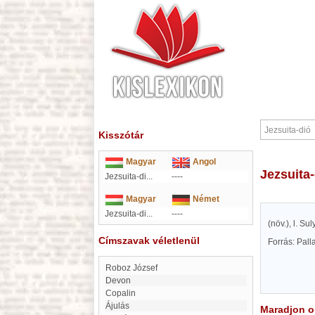
Kisszótár
Magyar
Angol
Jezsuita
Jezsuita-di...
----
Magyar
Német
Jezsuita-di...
----
(növ.), l. Su
Címszavak véletlenül
Forrás: Pal
Roboz József
Devon
Copalin
Ájulás
Maradjon on