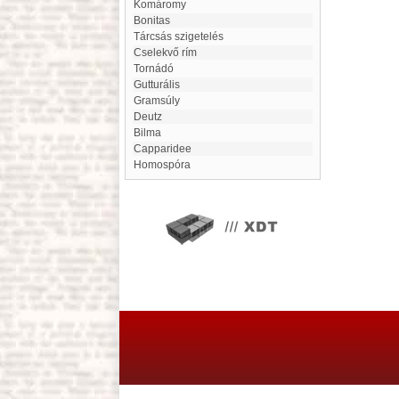
Komáromy
Bonitas
tárcsás szigetelés
cselekvő rím
Tornádó
gutturális
Gramsúly
Deutz
Bilma
Capparidee
homospóra