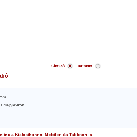
Címszó:
Tartalom:
-dió
lyom.
las Nagylexikon
line a Kislexikonnal Mobilon és Tableten is