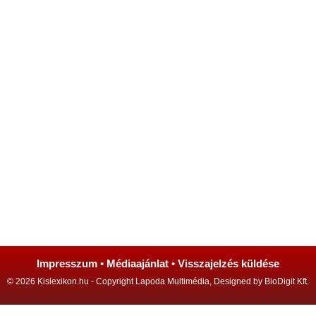
Impresszum
•
Médiaajánlat
•
Visszajelzés küldése
© 2026 Kislexikon.hu - Copyright Lapoda Multimédia, Designed by BioDigit Kft.