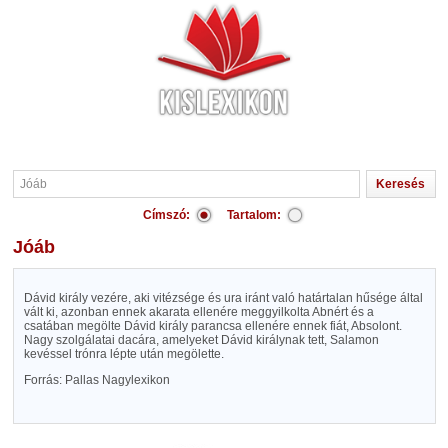
Címszó:
Tartalom:
Jóáb
Dávid király vezére, aki vitézsége és ura iránt való határtalan hűsége által
vált ki, azonban ennek akarata ellenére meggyilkolta Abnért és a
csatában megölte Dávid király parancsa ellenére ennek fiát, Absolont.
Nagy szolgálatai dacára, amelyeket Dávid királynak tett, Salamon
kevéssel trónra lépte után megölette.
Forrás: Pallas Nagylexikon