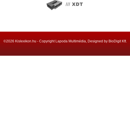
©2026 Kislexikon.hu - Copyright Lapoda Multimédia, Designed by BioDigit Kft.