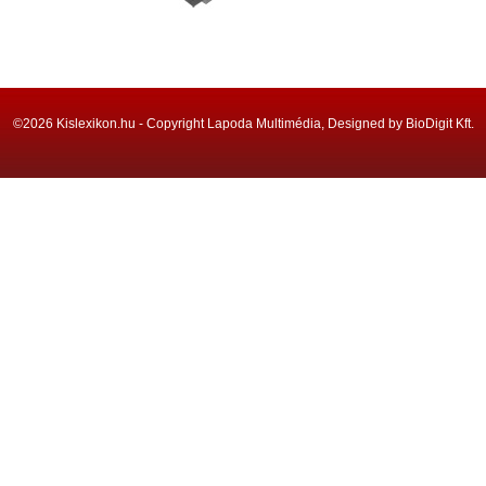
©2026 Kislexikon.hu - Copyright Lapoda Multimédia, Designed by BioDigit Kft.