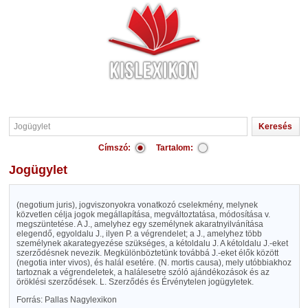
Címszó:
Tartalom:
Jogügylet
(negotium juris), jogviszonyokra vonatkozó cselekmény, melynek
közvetlen célja jogok megállapítása, megváltoztatása, módosítása v.
megszüntetése. A J., amelyhez egy személynek akaratnyilvánítása
elegendő, egyoldalu J., ilyen P. a végrendelet; a J., amelyhez több
személynek akarategyezése szükséges, a kétoldalu J. A kétoldalu J.-eket
szerződésnek nevezik. Megkülönböztetünk továbbá J.-eket élők között
(negotia inter vivos), és halál esetére. (N. mortis causa), mely utóbbiakhoz
tartoznak a végrendeletek, a halálesetre szóló ajándékozások és az
öröklési szerződések. L. Szerződés és Érvénytelen jogügyletek.
Forrás: Pallas Nagylexikon