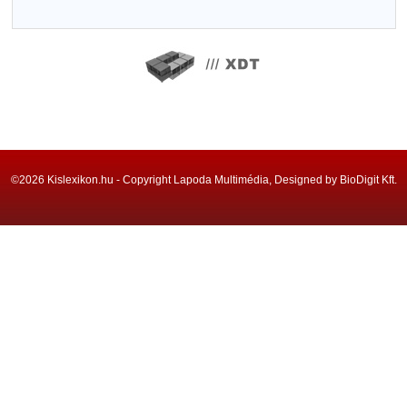
©2026 Kislexikon.hu - Copyright Lapoda Multimédia, Designed by BioDigit Kft.