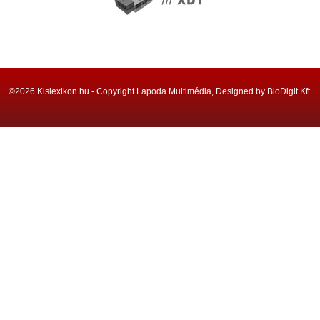
©2026 Kislexikon.hu - Copyright Lapoda Multimédia, Designed by BioDigit Kft.