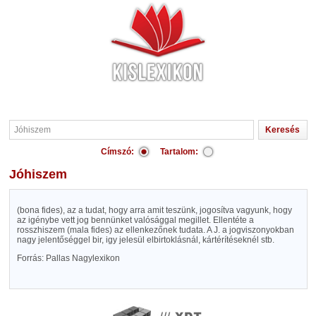
Címszó:
Tartalom:
Jóhiszem
(bona fides), az a tudat, hogy arra amit teszünk, jogosítva vagyunk, hogy
az igénybe vett jog bennünket valósággal megillet. Ellentéte a
rosszhiszem (mala fides) az ellenkezőnek tudata. A J. a jogviszonyokban
nagy jelentőséggel bir, igy jelesül elbirtoklásnál, kártérítéseknél stb.
Forrás: Pallas Nagylexikon