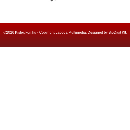
©2026 Kislexikon.hu - Copyright Lapoda Multimédia, Designed by BioDigit Kft.